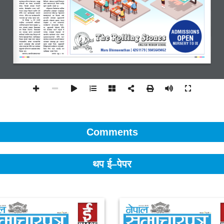
Comments
थप ई–पेपर