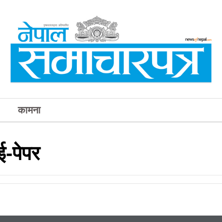
कामना
-पेपर