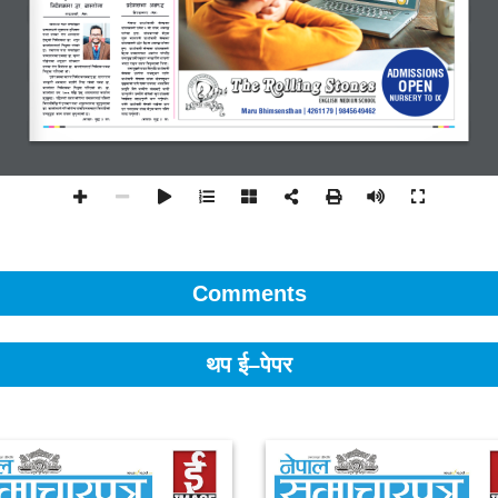
Comments
थप ई–पेपर