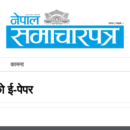
कामना
 ई-पेपर