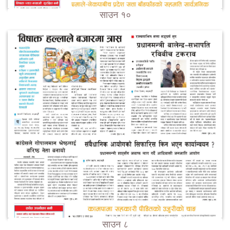
साउन १०
साउन ८