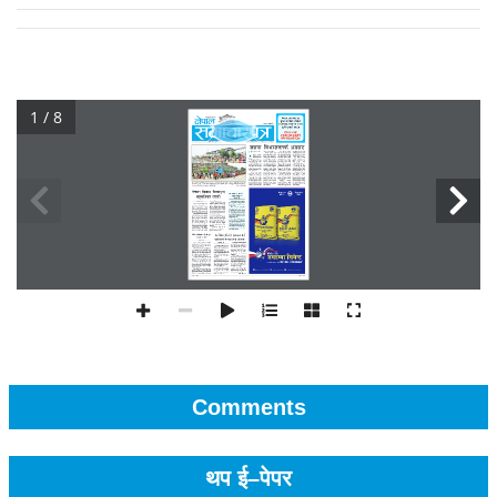
1 / 8
Comments
थप ई–पेपर