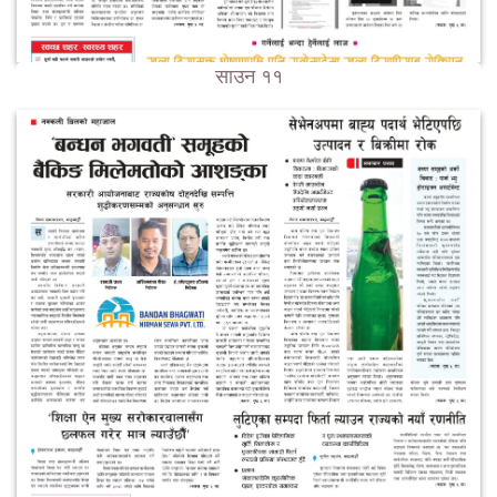
साउन ११