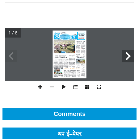
1 / 8
Comments
थप ई–पेपर