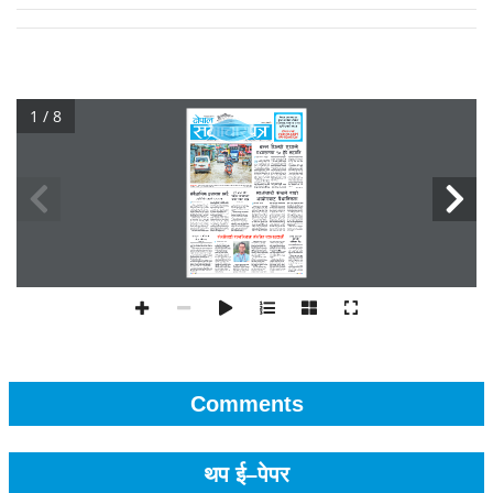
1 / 8
Comments
थप ई–पेपर