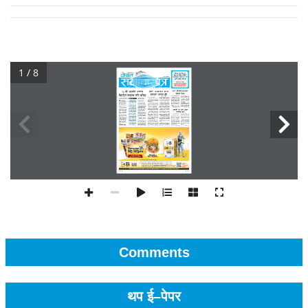
1 / 8
Comments
थप ई–पेपर