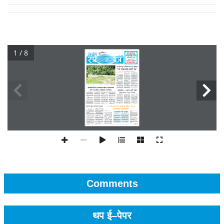
1 / 8
Comments
थप ई–पेपर