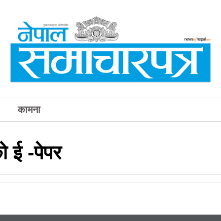
कामना
 ई -पेपर