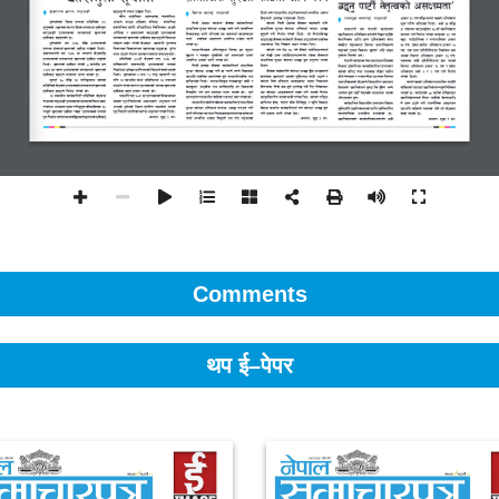
Comments
थप ई–पेपर