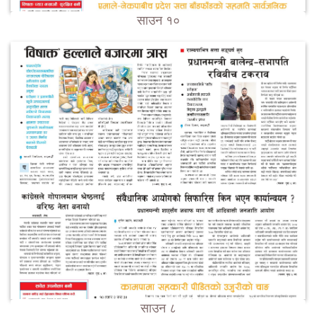
साउन १०
साउन ८