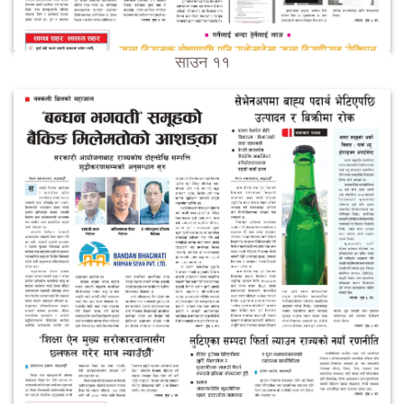
साउन ११