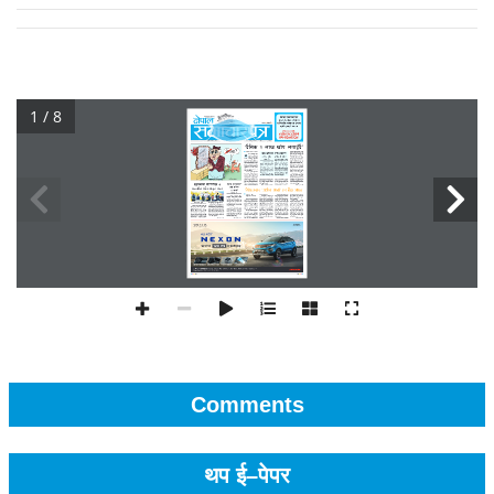
1 / 8
Comments
थप ई–पेपर