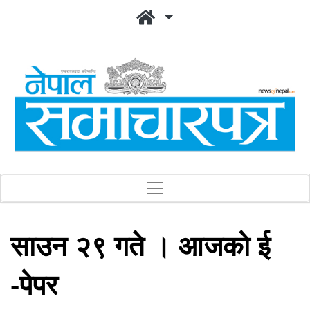
साउन २९ गते । आजको ई
-पेपर