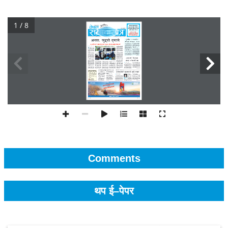
1 / 8
Comments
थप ई–पेपर