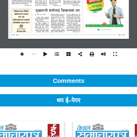
Comments
थप ई–पेपर