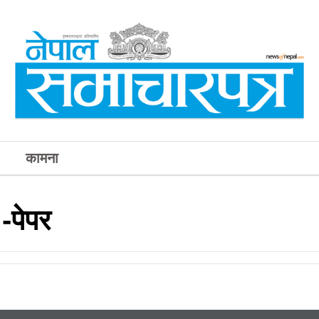
कामना
-पेपर