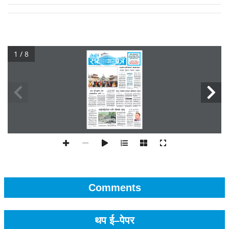
1 / 8
Comments
थप ई–पेपर