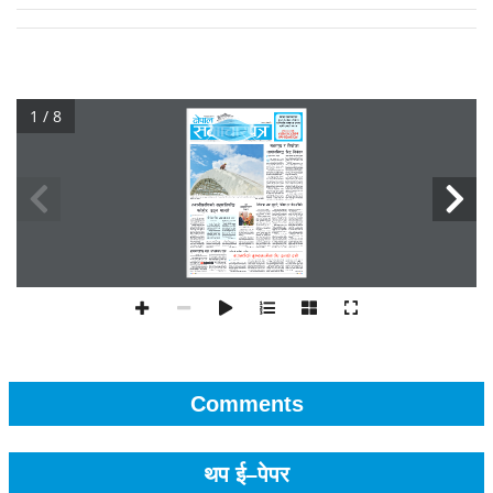
1 / 8
Comments
थप ई–पेपर