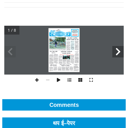
1 / 8
Comments
थप ई–पेपर