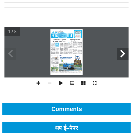
1 / 8
Comments
थप ई–पेपर