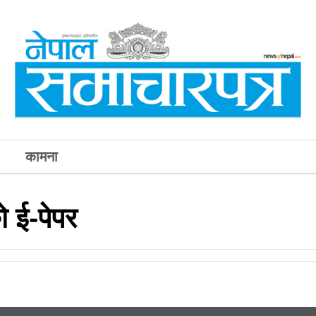
कामना
 ई-पेपर