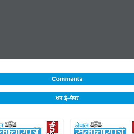
Comments
थप ई–पेपर