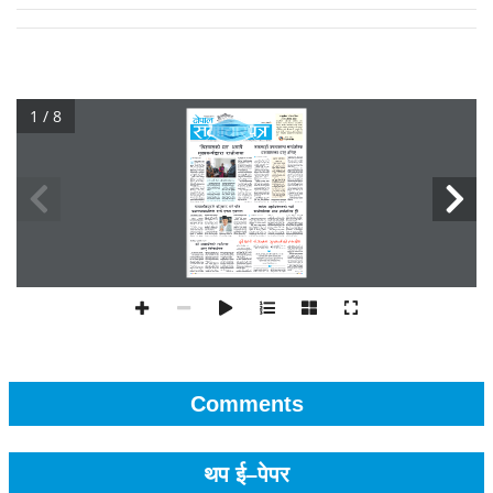
1 / 8
Comments
थप ई–पेपर