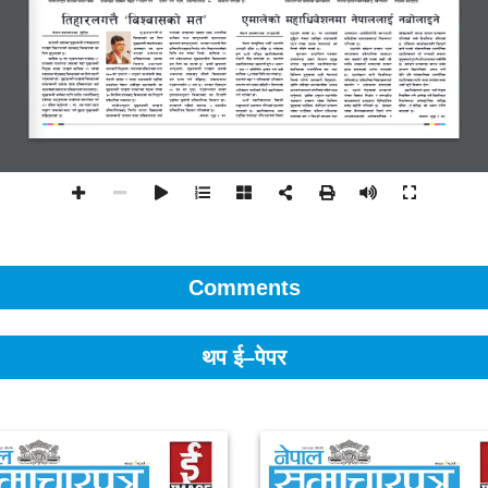
Comments
थप ई–पेपर