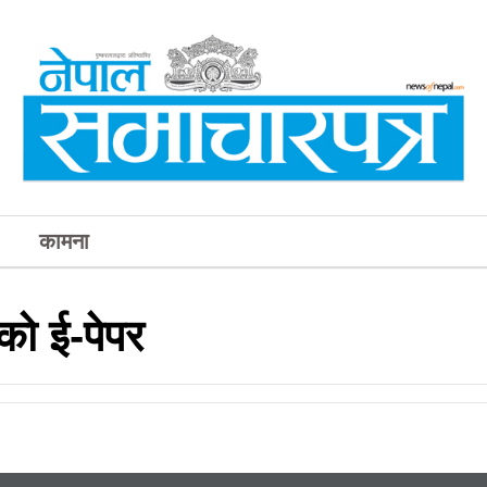
कामना
ो ई-पेपर