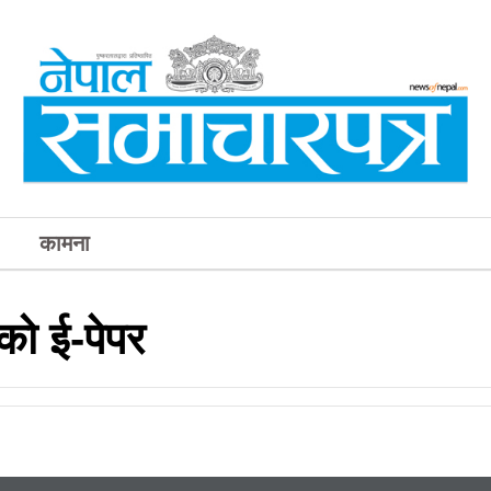
कामना
ो ई-पेपर