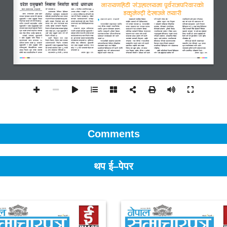
Comments
थप ई–पेपर