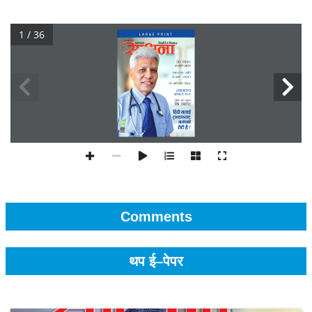
1 / 36
Comments
थप ई–पेपर