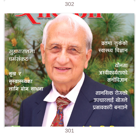
302
301