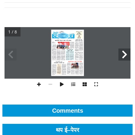
1 / 8
Comments
थप ई–पेपर