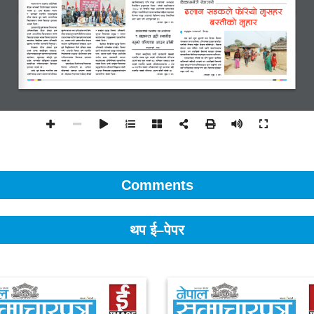
Comments
थप ई–पेपर