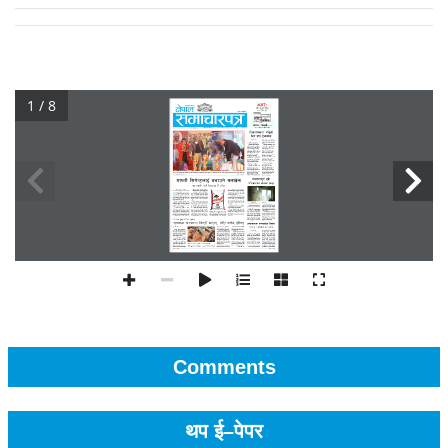
1 / 8
Comments
थप ई–पेपर