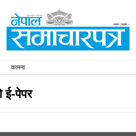
कामना
 ई-पेपर