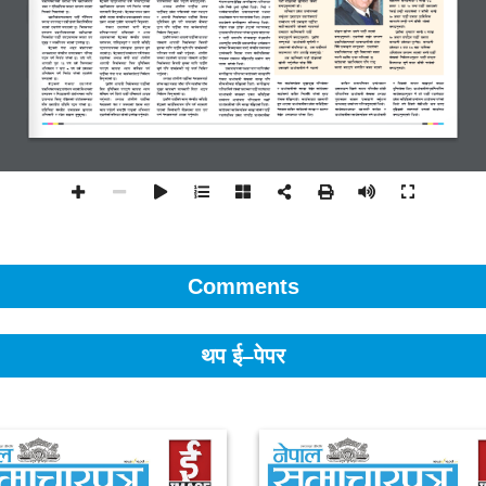
Comments
थप ई–पेपर