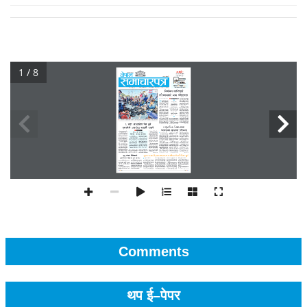
1 / 8
Comments
थप ई–पेपर