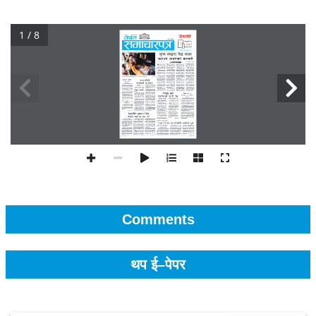
1 / 8
Comments
थप ई–पेपर