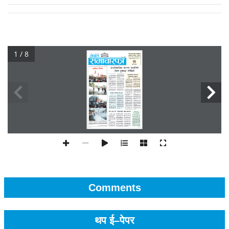
1 / 8
Comments
थप ई–पेपर