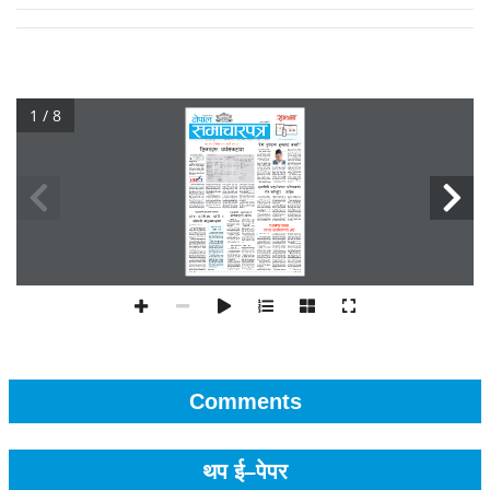
1 / 8
Comments
थप ई–पेपर