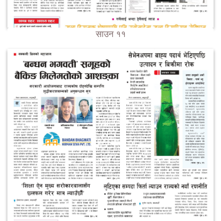
साउन ११