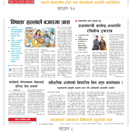
साउन १०
साउन ८