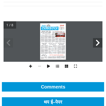
1 / 8
Comments
थप ई–पेपर