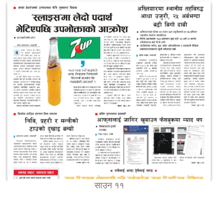
साउन ११