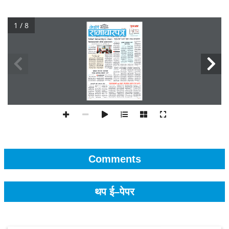
1 / 8
Comments
थप ई–पेपर