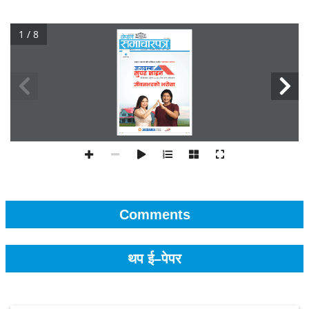
1 / 8
Comments
थप ई–पेपर