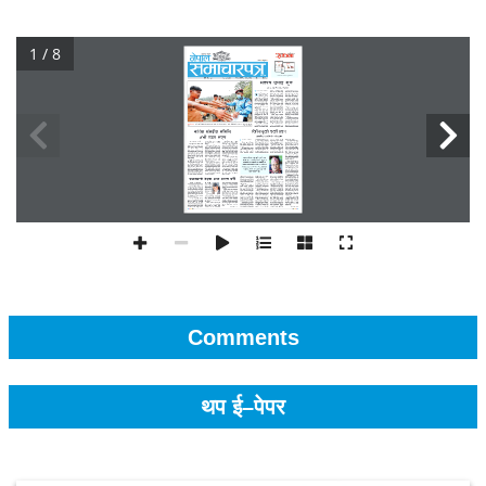
1 / 8
Comments
थप ई–पेपर