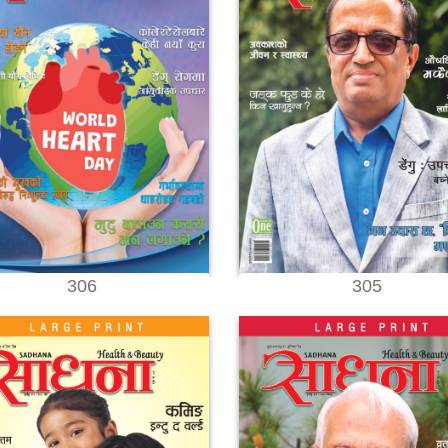
306
305