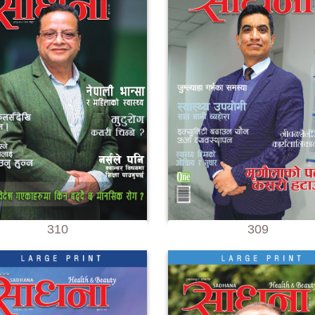
310
309