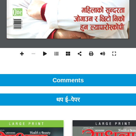
Comments
थप ई–पेपर