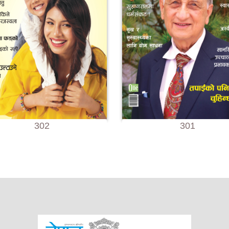
302
301