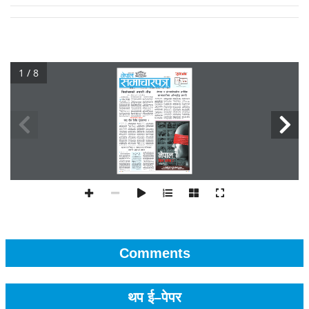
1 / 8
Comments
थप ई–पेपर