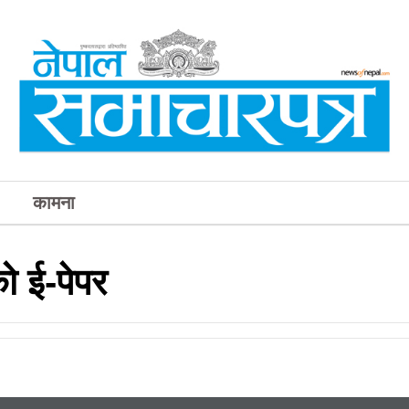
कामना
 ई-पेपर