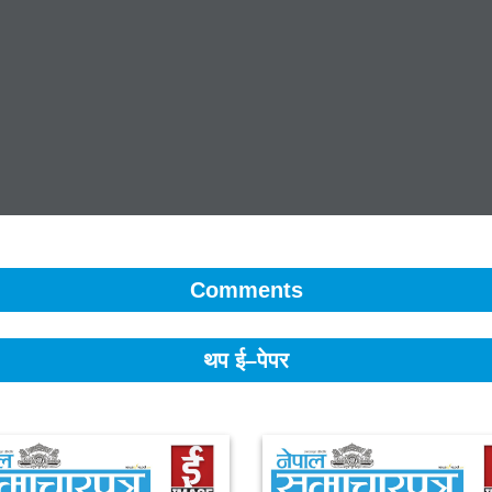
Comments
थप ई–पेपर