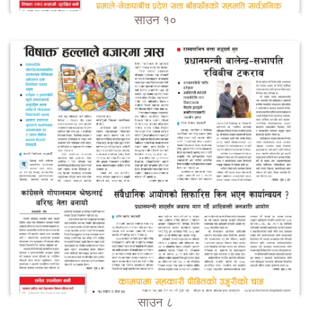
साउन १०
साउन ८