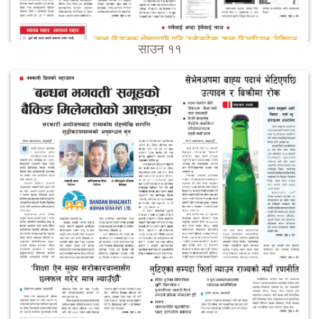
साउन ११