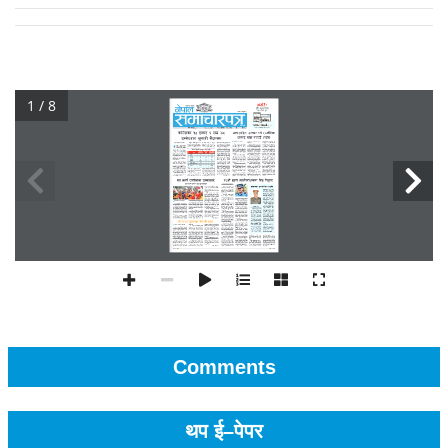
1 / 8
Comments
थप ई–पेपर