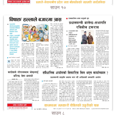
साउन १०
साउन ८