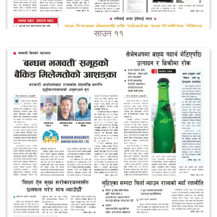
साउन ११