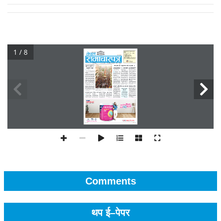
1 / 8
Comments
थप ई–पेपर