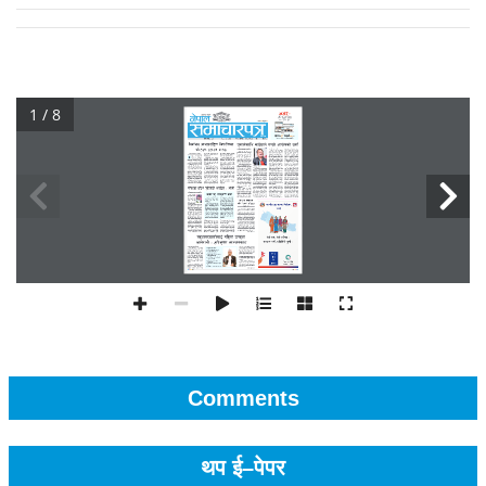
1 / 8
Comments
थप ई–पेपर