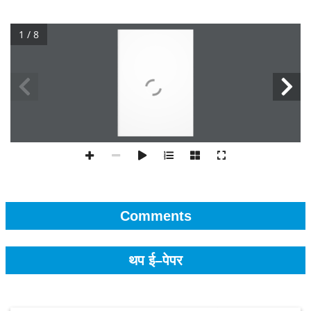
1 / 8
Comments
थप ई–पेपर