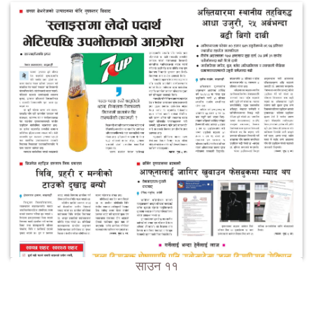
साउन ११