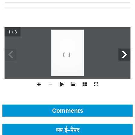
1 / 8
Comments
थप ई–पेपर