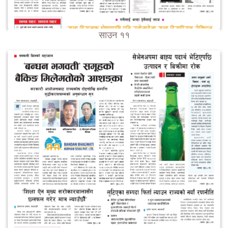
साउन ११