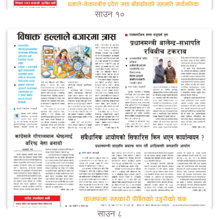
साउन १०
साउन ८