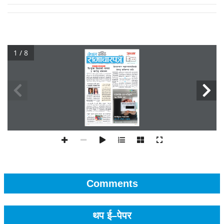
1 / 8
Comments
थप ई–पेपर