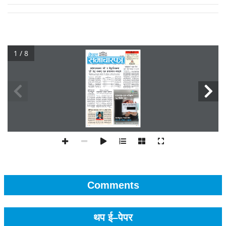
1 / 8
Comments
थप ई–पेपर