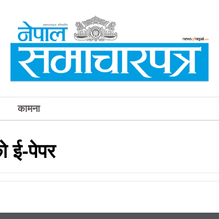
कामना
 ई-पेपर