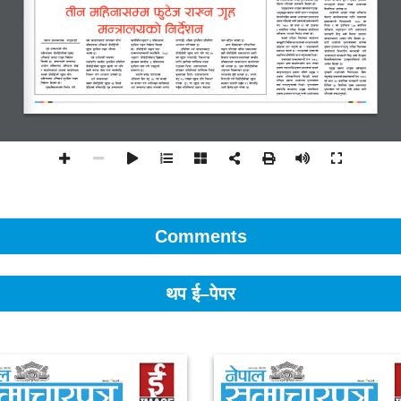
Comments
थप ई–पेपर