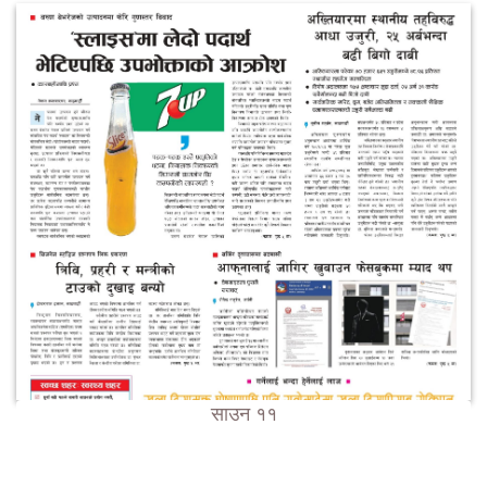
साउन ११