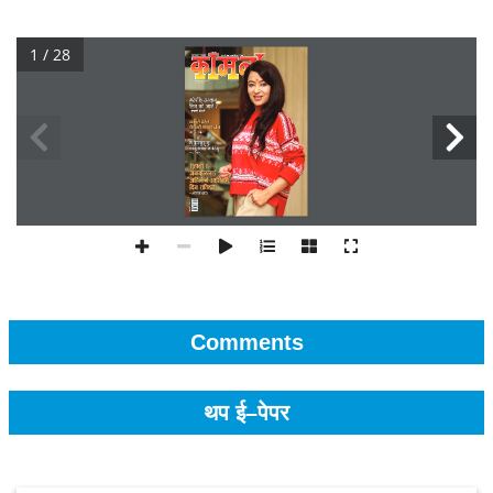
1 / 28
Comments
थप ई–पेपर