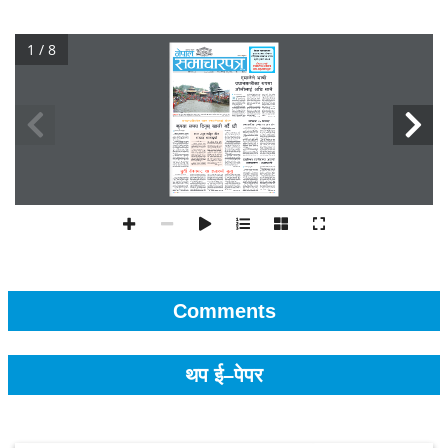
1 / 8
Comments
थप ई–पेपर