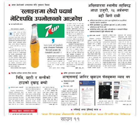
साउन ११