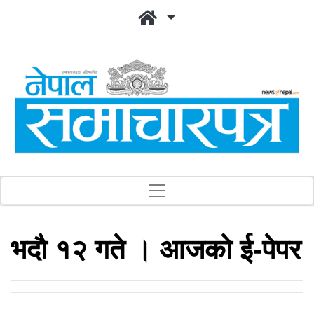
भदाै १२ गते । आजको ई-पेपर