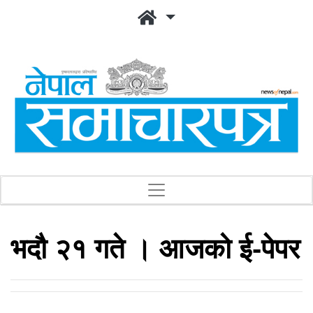
भदौ २१ गते । आजको ई-पेपर