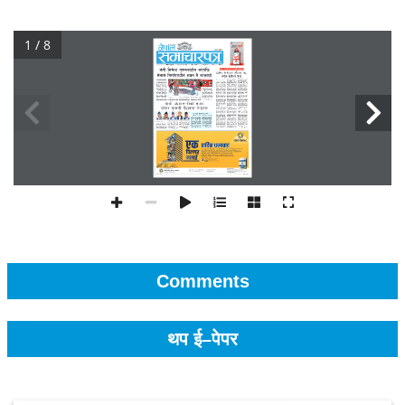
1 / 8
Comments
थप ई–पेपर