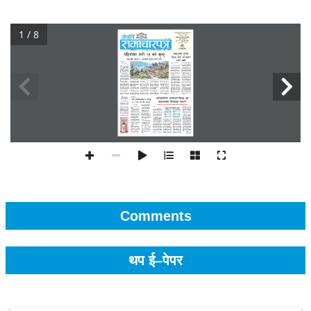
1 / 8
Comments
थप ई–पेपर