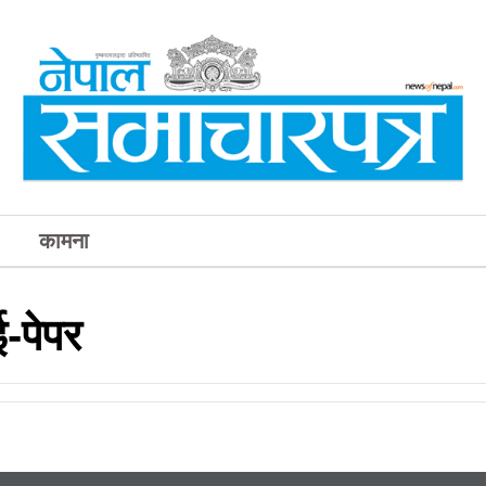
कामना
-पेपर