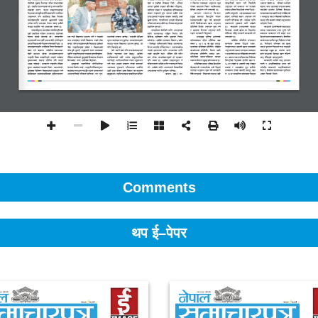
Comments
थप ई–पेपर