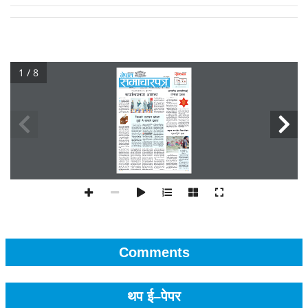
1 / 8
Comments
थप ई–पेपर